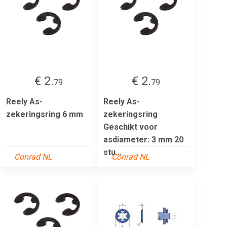
€ 2.
€ 2.
79
79
Reely As-
Reely As-
zekeringsring 6 mm
zekeringsring
Geschikt voor
asdiameter: 3 mm 20
stu...
Conrad NL
Conrad NL