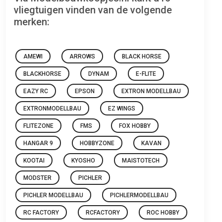
vliegtuigen vinden van de volgende
merken:
AMEWI
ARROWS
BLACK HORSE
BLACKHORSE
DYNAM
E-FLITE
EAZY RC
EPSON
EXTRON MODELLBAU
EXTRONMODELLBAU
EZ WINGS
FLITEZONE
FMS
FOX HOBBY
HANGAR 9
HOBBYZONE
KAVAN
KOOTAI
KYOSHO
MAISTOTECH
MODSTER
PICHLER
PICHLER MODELLBAU
PICHLERMODELLBAU
RC FACTORY
RCFACTORY
ROC HOBBY