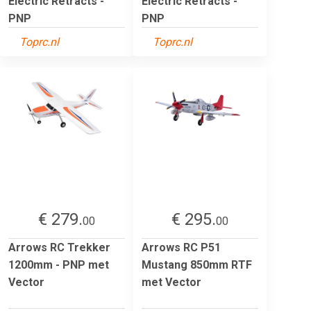
Electric Retracts -
Electric Retracts -
PNP
PNP
Toprc.nl
Toprc.nl
€ 279.
€ 295.
00
00
Arrows RC Trekker
Arrows RC P51
1200mm - PNP met
Mustang 850mm RTF
Vector
met Vector