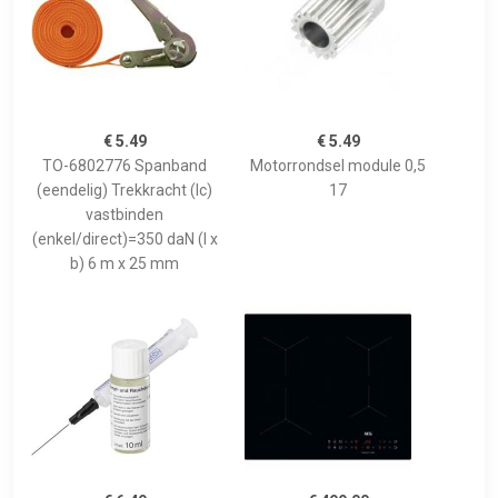
€ 5.49
€ 5.49
TO-6802776 Spanband
Motorrondsel module 0,5
(eendelig) Trekkracht (lc)
17
vastbinden
(enkel/direct)=350 daN (l x
b) 6 m x 25 mm