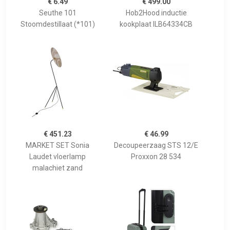
€ 6.49
€ 499.00
Seuthe 101
Hob2Hood inductie
Stoomdestillaat (*101)
kookplaat ILB64334CB
€ 451.23
€ 46.99
MARKET SET Sonia
Decoupeerzaag STS 12/E
Laudet vloerlamp
Proxxon 28 534
malachiet zand