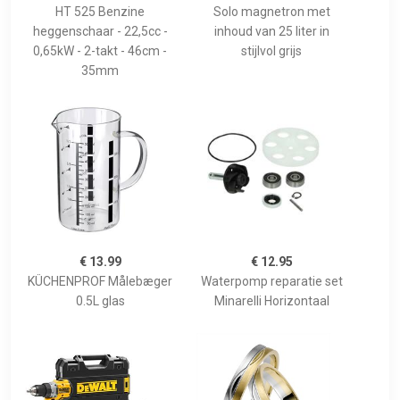
HT 525 Benzine
Solo magnetron met
heggenschaar - 22,5cc -
inhoud van 25 liter in
0,65kW - 2-takt - 46cm -
stijlvol grijs
35mm
€ 13.99
€ 12.95
KÜCHENPROF Målebæger
Waterpomp reparatie set
0.5L glas
Minarelli Horizontaal