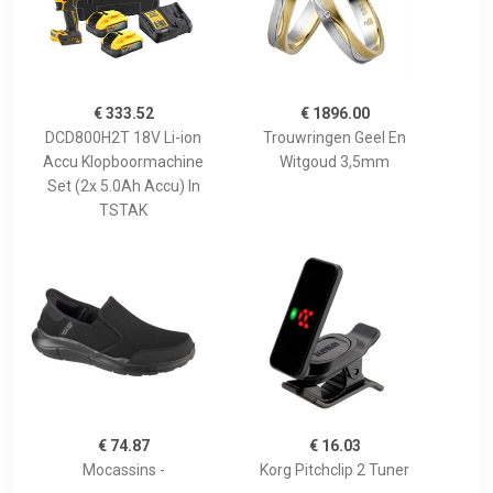
€ 333.52
€ 1896.00
DCD800H2T 18V Li-ion
Trouwringen Geel En
Accu Klopboormachine
Witgoud 3,5mm
Set (2x 5.0Ah Accu) In
TSTAK
€ 74.87
€ 16.03
Mocassins -
Korg Pitchclip 2 Tuner