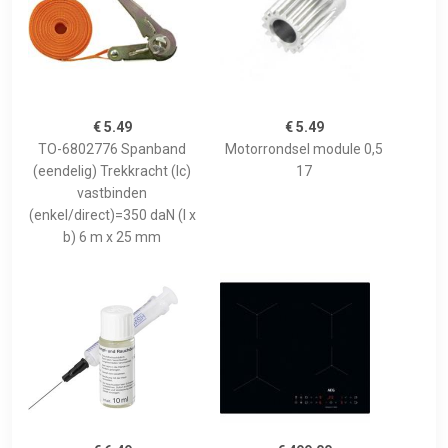
€ 5.49
€ 5.49
TO-6802776 Spanband
Motorrondsel module 0,5
(eendelig) Trekkracht (lc)
17
vastbinden
(enkel/direct)=350 daN (l x
b) 6 m x 25 mm