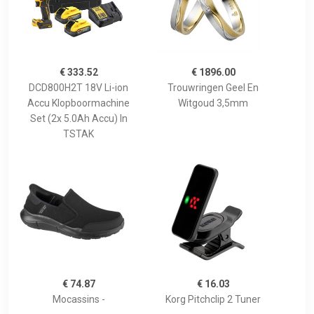
€ 333.52
€ 1896.00
DCD800H2T 18V Li-ion
Trouwringen Geel En
Accu Klopboormachine
Witgoud 3,5mm
Set (2x 5.0Ah Accu) In
TSTAK
€ 74.87
€ 16.03
Mocassins -
Korg Pitchclip 2 Tuner