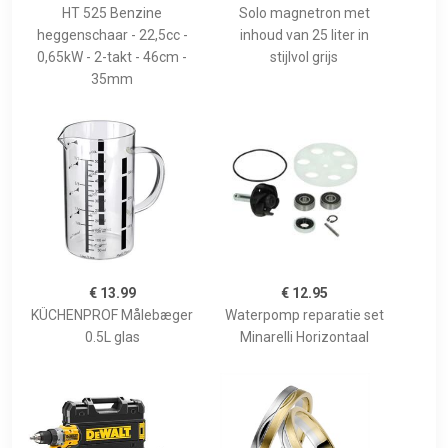
HT 525 Benzine
Solo magnetron met
heggenschaar - 22,5cc -
inhoud van 25 liter in
0,65kW - 2-takt - 46cm -
stijlvol grijs
35mm
€ 13.99
€ 12.95
KÜCHENPROF Målebæger
Waterpomp reparatie set
0.5L glas
Minarelli Horizontaal