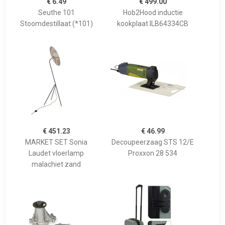
€ 6.49
€ 499.00
Seuthe 101
Hob2Hood inductie
Stoomdestillaat (*101)
kookplaat ILB64334CB
€ 451.23
€ 46.99
MARKET SET Sonia
Decoupeerzaag STS 12/E
Laudet vloerlamp
Proxxon 28 534
malachiet zand