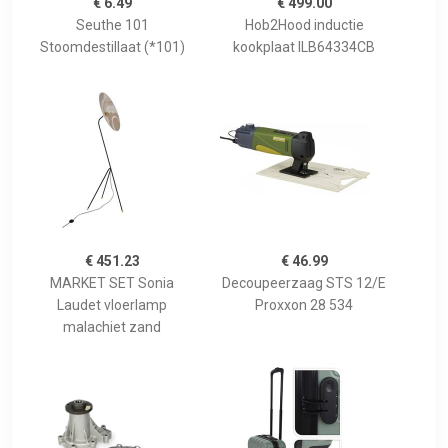
€ 6.49
€ 499.00
Seuthe 101
Hob2Hood inductie
Stoomdestillaat (*101)
kookplaat ILB64334CB
€ 451.23
€ 46.99
MARKET SET Sonia
Decoupeerzaag STS 12/E
Laudet vloerlamp
Proxxon 28 534
malachiet zand