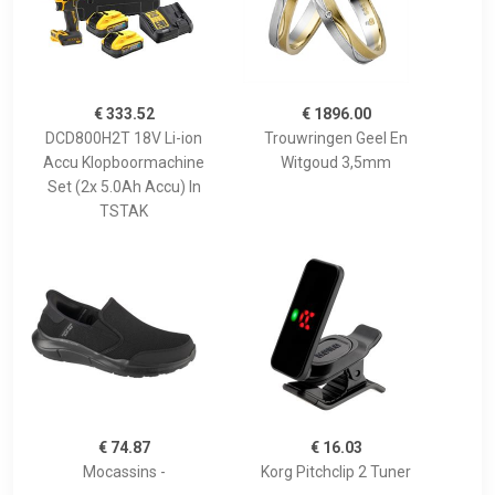
€ 333.52
€ 1896.00
DCD800H2T 18V Li-ion
Trouwringen Geel En
Accu Klopboormachine
Witgoud 3,5mm
Set (2x 5.0Ah Accu) In
TSTAK
€ 74.87
€ 16.03
Mocassins -
Korg Pitchclip 2 Tuner