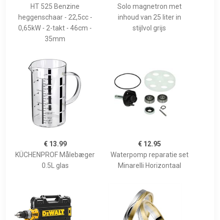
HT 525 Benzine
Solo magnetron met
heggenschaar - 22,5cc -
inhoud van 25 liter in
0,65kW - 2-takt - 46cm -
stijlvol grijs
35mm
€ 13.99
€ 12.95
KÜCHENPROF Målebæger
Waterpomp reparatie set
0.5L glas
Minarelli Horizontaal