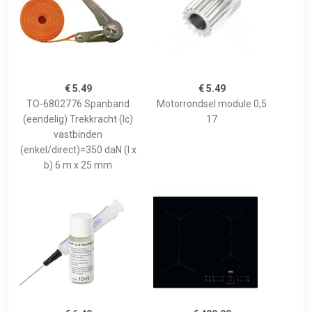
€ 5.49
€ 5.49
TO-6802776 Spanband
Motorrondsel module 0,5
(eendelig) Trekkracht (lc)
17
vastbinden
(enkel/direct)=350 daN (l x
b) 6 m x 25 mm