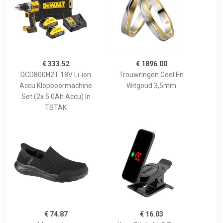
€ 333.52
€ 1896.00
DCD800H2T 18V Li-ion
Trouwringen Geel En
Accu Klopboormachine
Witgoud 3,5mm
Set (2x 5.0Ah Accu) In
TSTAK
€ 74.87
€ 16.03