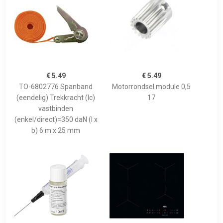
€ 5.49
€ 5.49
TO-6802776 Spanband
Motorrondsel module 0,5
(eendelig) Trekkracht (lc)
17
vastbinden
(enkel/direct)=350 daN (l x
b) 6 m x 25 mm