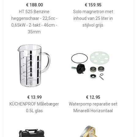
€ 188.00
€ 159.95
HT 525 Benzine
Solo magnetron met
heggenschaar - 22,5cc -
inhoud van 25 liter in
0,65kW - 2-takt - 46cm -
stijlvol grijs
35mm
€ 13.99
€ 12.95
KÜCHENPROF Målebæger
Waterpomp reparatie set
0.5L glas
Minarelli Horizontaal