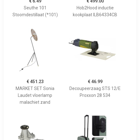
€ 6.49
€ 499.00
Seuthe 101
Hob2Hood inductie
Stoomdestillaat (*101)
kookplaat ILB64334CB
€ 451.23
€ 46.99
MARKET SET Sonia
Decoupeerzaag STS 12/E
Laudet vloerlamp
Proxxon 28 534
malachiet zand