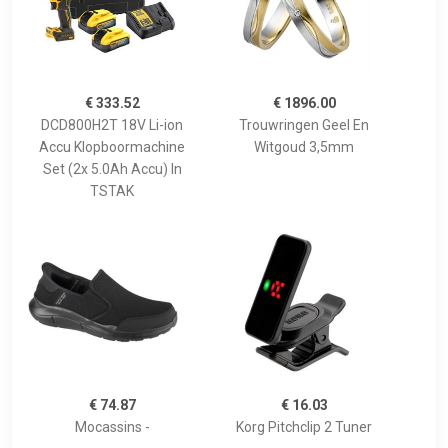
€ 333.52
€ 1896.00
DCD800H2T 18V Li-ion
Trouwringen Geel En
Accu Klopboormachine
Witgoud 3,5mm
Set (2x 5.0Ah Accu) In
TSTAK
€ 74.87
€ 16.03
Mocassins -
Korg Pitchclip 2 Tuner