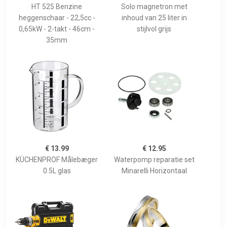
HT 525 Benzine
Solo magnetron met
heggenschaar - 22,5cc -
inhoud van 25 liter in
0,65kW - 2-takt - 46cm -
stijlvol grijs
35mm
€ 13.99
€ 12.95
KÜCHENPROF Målebæger
Waterpomp reparatie set
0.5L glas
Minarelli Horizontaal