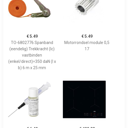
€ 5.49
€ 5.49
TO-6802776 Spanband
Motorrondsel module 0,5
(eendelig) Trekkracht (lc)
17
vastbinden
(enkel/direct)=350 daN (l x
b) 6 m x 25 mm