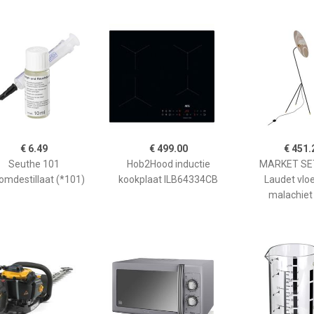
€ 6.49
€ 499.00
€ 451.
Seuthe 101
Hob2Hood inductie
MARKET SET
omdestillaat (*101)
kookplaat ILB64334CB
Laudet vlo
malachiet