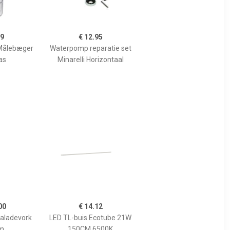
99
€ 12.95
Målebæger
Waterpomp reparatie set
as
Minarelli Horizontaal
00
€ 14.12
Saladevork
LED TL-buis Ecotube 21W
m
150CM 6500K