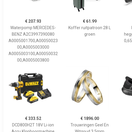
€ 207.93
€ 61.99
Waterpomp MERCEDES-
Koffer ruitpatroon 28 L
BENZ A2C3997390080
groen
hegg
A0005001700,A00050023
0,65
00,A0005003000
A0005003100,A00050032
00,A0005003800
€ 333.52
€ 1896.00
DCD800H2T 18V Li-ion
Trouwringen Geel En
Accu Klopboormachine
Witgoud 3,5mm