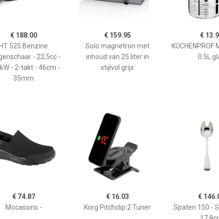
€ 188.00
€ 159.95
€ 13.
HT 525 Benzine
Solo magnetron met
KÜCHENPROF 
enschaar - 22,5cc -
inhoud van 25 liter in
0.5L gl
kW - 2-takt - 46cm -
stijlvol grijs
35mm
€ 74.87
€ 16.03
€ 146.
Mocassins -
Korg Pitchclip 2 Tuner
Spaten 150 - 
17,8c