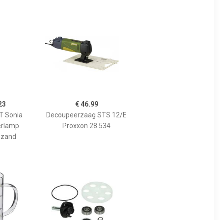
23
€ 46.99
 Sonia
Decoupeerzaag STS 12/E
erlamp
Proxxon 28 534
 zand