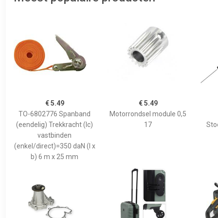
€ 5.49
€ 5.49
TO-6802776 Spanband
Motorrondsel module 0,5
(eendelig) Trekkracht (lc)
17
Sto
vastbinden
(enkel/direct)=350 daN (l x
b) 6 m x 25 mm