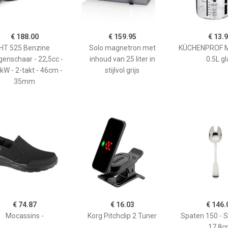
€ 188.00
€ 159.95
€ 13.
HT 525 Benzine
Solo magnetron met
KÜCHENPROF 
enschaar - 22,5cc -
inhoud van 25 liter in
0.5L gl
kW - 2-takt - 46cm -
stijlvol grijs
35mm
€ 74.87
€ 16.03
€ 146.
Mocassins -
Korg Pitchclip 2 Tuner
Spaten 150 - 
17,8c