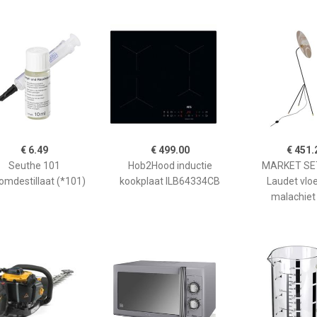
€ 6.49
€ 499.00
€ 451.
Seuthe 101
Hob2Hood inductie
MARKET SET
omdestillaat (*101)
kookplaat ILB64334CB
Laudet vlo
malachiet