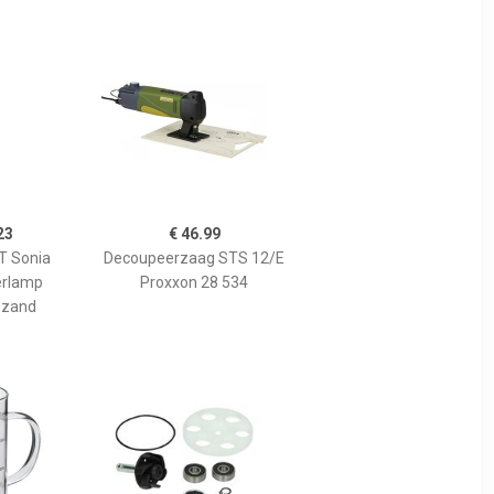
23
€ 46.99
 Sonia
Decoupeerzaag STS 12/E
erlamp
Proxxon 28 534
 zand