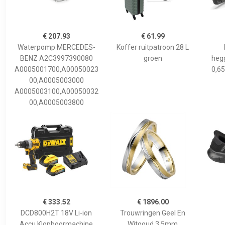
€ 207.93
€ 61.99
Waterpomp MERCEDES-
Koffer ruitpatroon 28 L
BENZ A2C3997390080
groen
hegg
A0005001700,A00050023
0,65
00,A0005003000
A0005003100,A00050032
00,A0005003800
€ 333.52
€ 1896.00
DCD800H2T 18V Li-ion
Trouwringen Geel En
Accu Klopboormachine
Witgoud 3,5mm