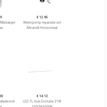
99
€ 12.95
Målebæger
Waterpomp reparatie set
as
Minarelli Horizontaal
00
€ 14.12
Saladevork
LED TL-buis Ecotube 21W
m
150CM 6500K