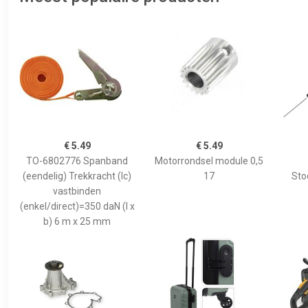
€ 5.49
€ 5.49
TO-6802776 Spanband
Motorrondsel module 0,5
(eendelig) Trekkracht (lc)
17
Sto
vastbinden
(enkel/direct)=350 daN (l x
b) 6 m x 25 mm