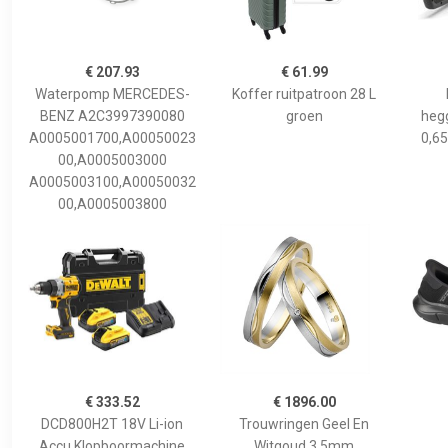
€ 207.93
€ 61.99
Waterpomp MERCEDES-
Koffer ruitpatroon 28 L
BENZ A2C3997390080
groen
hegg
A0005001700,A00050023
0,65
00,A0005003000
A0005003100,A00050032
00,A0005003800
€ 333.52
€ 1896.00
DCD800H2T 18V Li-ion
Trouwringen Geel En
Accu Klopboormachine
Witgoud 3,5mm