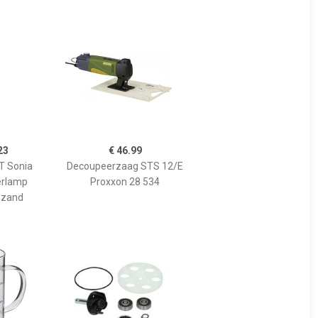
23
€ 46.99
 Sonia
Decoupeerzaag STS 12/E
erlamp
Proxxon 28 534
 zand