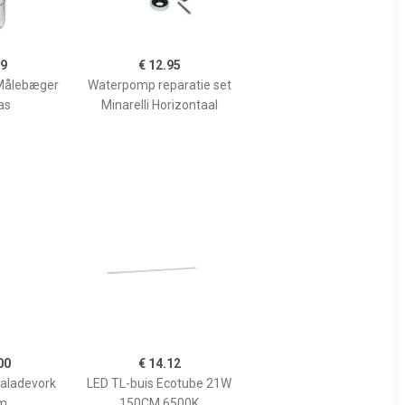
99
€ 12.95
Målebæger
Waterpomp reparatie set
as
Minarelli Horizontaal
00
€ 14.12
Saladevork
LED TL-buis Ecotube 21W
m
150CM 6500K