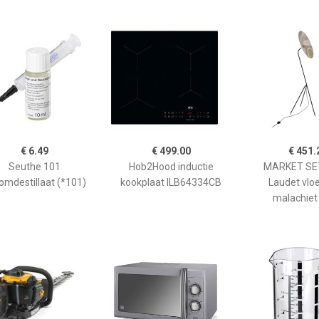
€ 6.49
€ 499.00
€ 451.
Seuthe 101
Hob2Hood inductie
MARKET SET
omdestillaat (*101)
kookplaat ILB64334CB
Laudet vlo
malachiet