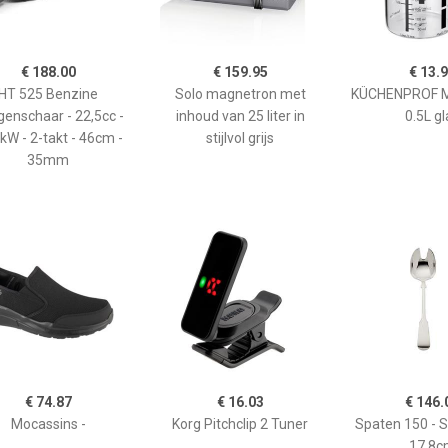
€ 188.00
€ 159.95
€ 13.
HT 525 Benzine
Solo magnetron met
KÜCHENPROF 
enschaar - 22,5cc -
inhoud van 25 liter in
0.5L gl
kW - 2-takt - 46cm -
stijlvol grijs
35mm
€ 74.87
€ 16.03
€ 146.
Mocassins -
Korg Pitchclip 2 Tuner
Spaten 150 - 
17,8c