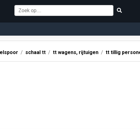
elspoor
schaal tt
tt wagens, rijtuigen
tt tillig perso