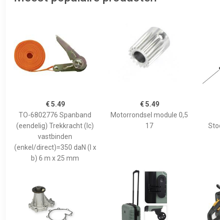
€ 5.49
€ 5.49
TO-6802776 Spanband
Motorrondsel module 0,5
(eendelig) Trekkracht (lc)
17
Sto
vastbinden
(enkel/direct)=350 daN (l x
b) 6 m x 25 mm