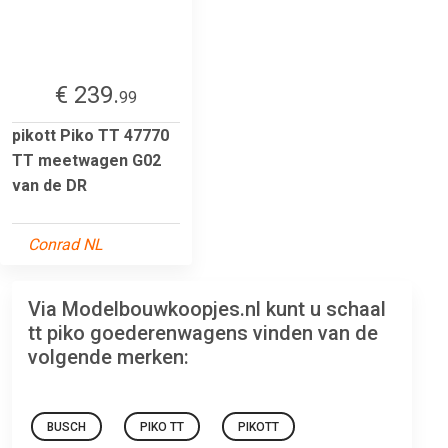
€ 239.
99
pikott Piko TT 47770
TT meetwagen G02
van de DR
Conrad NL
Via Modelbouwkoopjes.nl kunt u schaal
tt piko goederenwagens vinden van de
volgende merken:
BUSCH
PIKO TT
PIKOTT