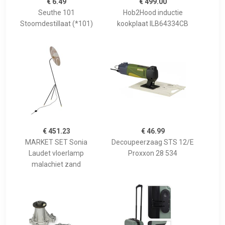
€ 6.49
€ 499.00
Seuthe 101
Hob2Hood inductie
Stoomdestillaat (*101)
kookplaat ILB64334CB
€ 451.23
€ 46.99
MARKET SET Sonia
Decoupeerzaag STS 12/E
Laudet vloerlamp
Proxxon 28 534
malachiet zand