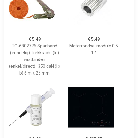
€ 5.49
€ 5.49
TO-6802776 Spanband
Motorrondsel module 0,5
(eendelig) Trekkracht (lc)
17
vastbinden
(enkel/direct)=350 daN (l x
b) 6 m x 25 mm