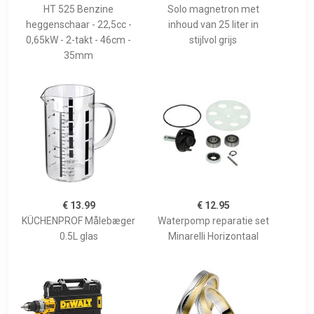
HT 525 Benzine
Solo magnetron met
heggenschaar - 22,5cc -
inhoud van 25 liter in
0,65kW - 2-takt - 46cm -
stijlvol grijs
35mm
€ 13.99
€ 12.95
KÜCHENPROF Målebæger
Waterpomp reparatie set
0.5L glas
Minarelli Horizontaal