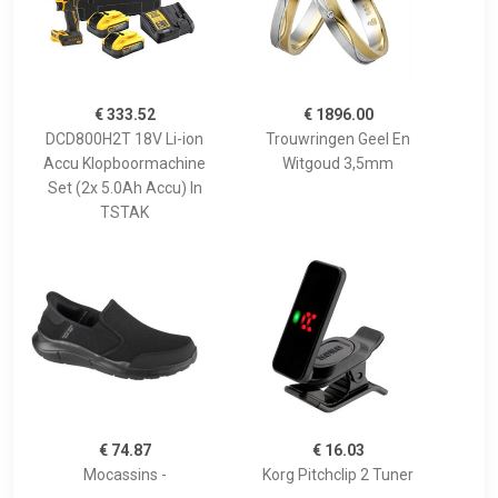
€ 333.52
€ 1896.00
DCD800H2T 18V Li-ion
Trouwringen Geel En
Accu Klopboormachine
Witgoud 3,5mm
Set (2x 5.0Ah Accu) In
TSTAK
€ 74.87
€ 16.03
Mocassins -
Korg Pitchclip 2 Tuner