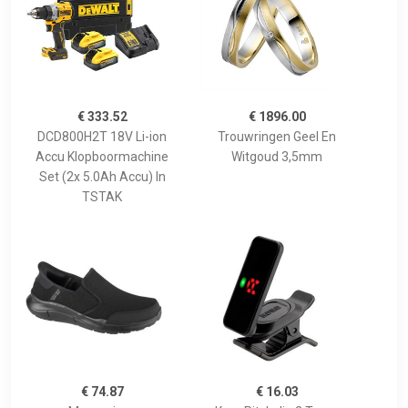
€ 333.52
€ 1896.00
DCD800H2T 18V Li-ion
Trouwringen Geel En
Accu Klopboormachine
Witgoud 3,5mm
Set (2x 5.0Ah Accu) In
TSTAK
€ 74.87
€ 16.03