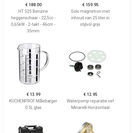
€ 188.00
€ 159.95
HT 525 Benzine
Solo magnetron met
heggenschaar - 22,5cc -
inhoud van 25 liter in
0,65kW - 2-takt - 46cm -
stijlvol grijs
35mm
€ 13.99
€ 12.95
KÜCHENPROF Målebæger
Waterpomp reparatie set
0.5L glas
Minarelli Horizontaal