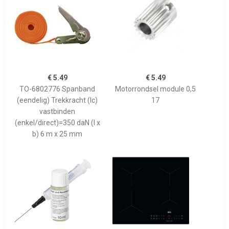
€ 5.49
€ 5.49
TO-6802776 Spanband
Motorrondsel module 0,5
(eendelig) Trekkracht (lc)
17
vastbinden
(enkel/direct)=350 daN (l x
b) 6 m x 25 mm