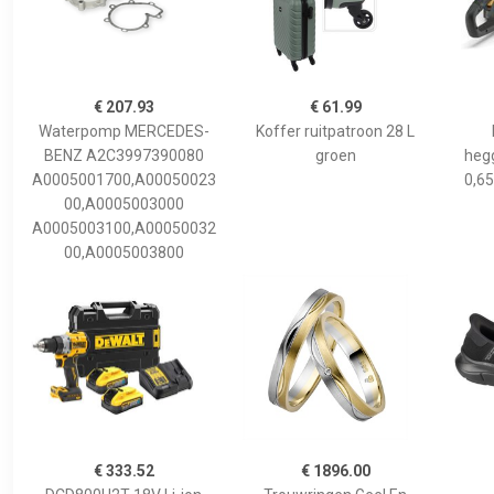
€ 207.93
€ 61.99
Waterpomp MERCEDES-
Koffer ruitpatroon 28 L
BENZ A2C3997390080
groen
hegg
A0005001700,A00050023
0,65
00,A0005003000
A0005003100,A00050032
00,A0005003800
€ 333.52
€ 1896.00