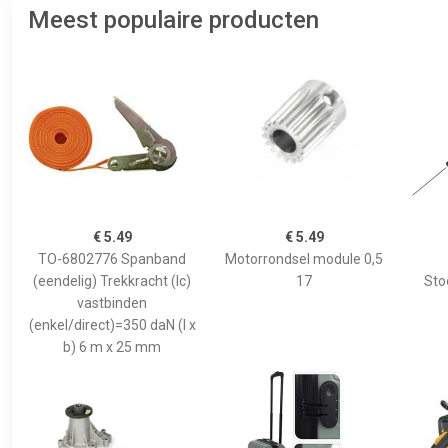
Meest populaire producten
€ 5.49
€ 5.49
TO-6802776 Spanband
Motorrondsel module 0,5
(eendelig) Trekkracht (lc)
17
Sto
vastbinden
(enkel/direct)=350 daN (l x
b) 6 m x 25 mm