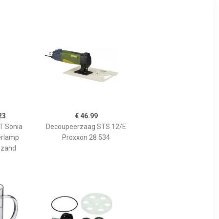
23
€ 46.99
 Sonia
Decoupeerzaag STS 12/E
erlamp
Proxxon 28 534
 zand