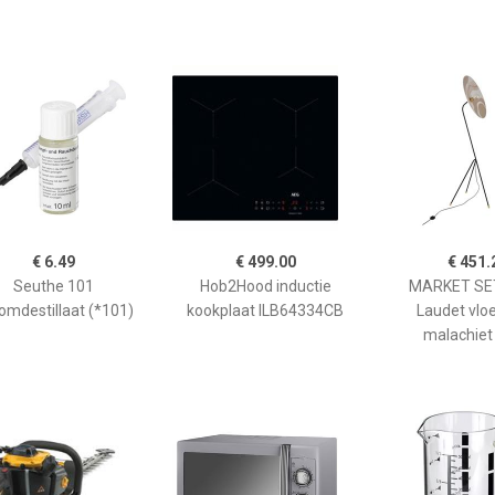
€ 6.49
€ 499.00
€ 451.
Seuthe 101
Hob2Hood inductie
MARKET SET
omdestillaat (*101)
kookplaat ILB64334CB
Laudet vlo
malachiet