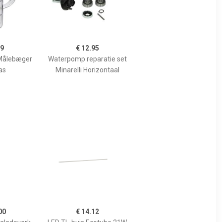
99
€ 12.95
Målebæger
Waterpomp reparatie set
as
Minarelli Horizontaal
00
€ 14.12