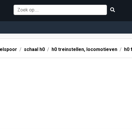
elspoor
schaal h0
h0 treinstellen, locomotieven
h0 