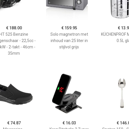
€ 188.00
€ 159.95
€ 13.
HT 525 Benzine
Solo magnetron met
KÜCHENPROF 
enschaar - 22,5cc -
inhoud van 25 liter in
0.5L gl
kW - 2-takt - 46cm -
stijlvol grijs
35mm
€ 74.87
€ 16.03
€ 146.