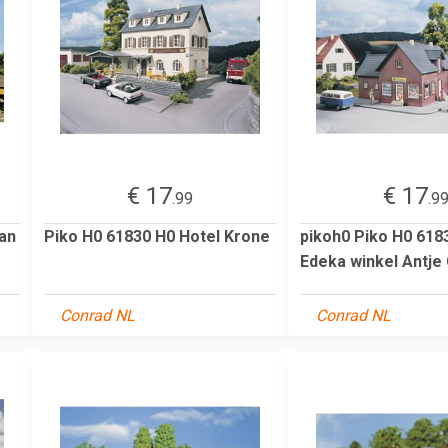
€ 17
€ 17
.99
.9
aan
Piko H0 61830 H0 Hotel Krone
pikoh0 Piko H0 618
Edeka winkel Antje
Conrad NL
Conrad NL