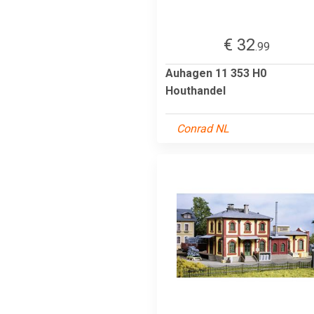
€ 32
.99
Auhagen 11 353 H0
Houthandel
Conrad NL