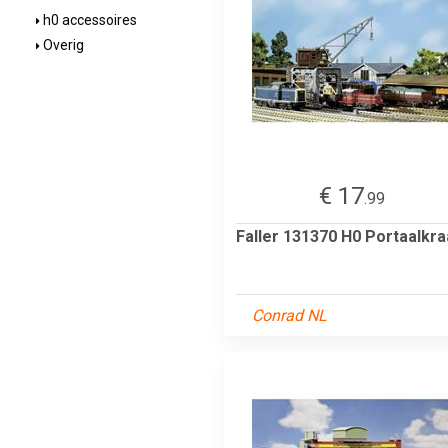
h0 accessoires
Overig
€ 17
.99
Faller 131370 H0 Portaalkr
Conrad NL