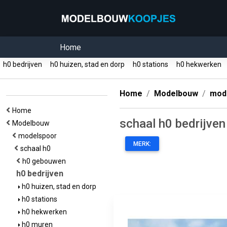
Home
h0 bedrijven
h0 huizen, stad en dorp
h0 stations
h0 hekwerken
Home
Modelbouw
mod
Home
schaal h0 bedrijven
Modelbouw
modelspoor
MERK:
schaal h0
h0 gebouwen
h0 bedrijven
h0 huizen, stad en dorp
h0 stations
h0 hekwerken
h0 muren