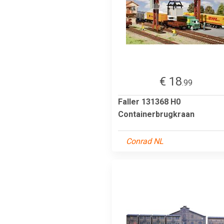
€ 18
.99
Faller 131368 H0
Containerbrugkraan
Conrad NL