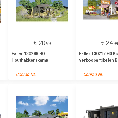
€ 20
€ 24
.99
.9
Faller 130288 H0
Faller 130212 H0 K
Houthakkerskamp
verkoopartikelen 
Conrad NL
Conrad NL