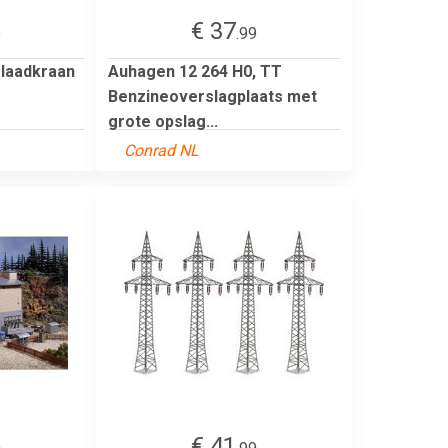
€ 37
9
.99
rlaadkraan
Auhagen 12 264 H0, TT
Benzineoverslagplaats met
grote opslag...
Conrad NL
€ 41