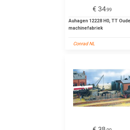
€ 34
.99
Auhagen 12228 H0, TT Oud
machinefabriek
Conrad NL
€ 38