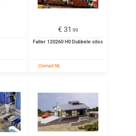
€ 31
9
.99
Faller 120260 H0 Dubbele silos
Conrad NL