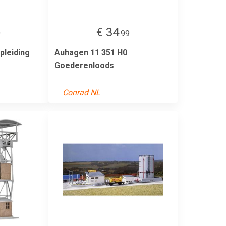
€ 34
9
.99
pleiding
Auhagen 11 351 H0
Goederenloods
Conrad NL