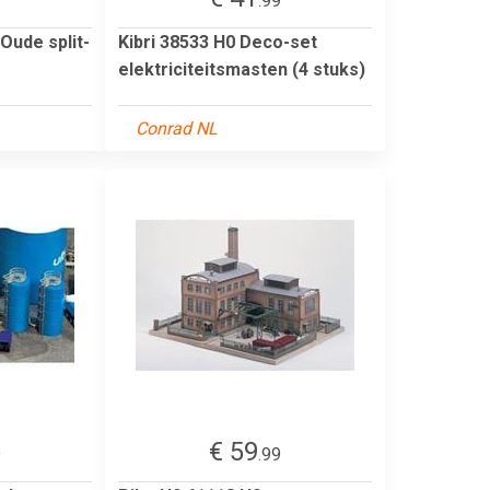
9
.99
Oude split-
Kibri 38533 H0 Deco-set
elektriciteitsmasten (4 stuks)
Conrad NL
€ 59
9
.99