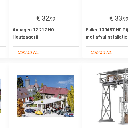
€ 32
€ 33
.99
.9
Auhagen 12 217 H0
Faller 130487 H0 Pij
Houtzagerij
met afvulinstallatie
Conrad NL
Conrad NL