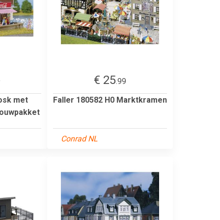
€ 25
9
.99
iosk met
Faller 180582 H0 Marktkramen
Bouwpakket
Conrad NL