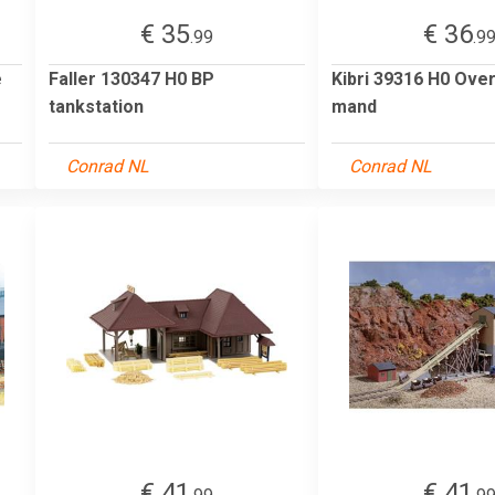
€ 35
€ 36
.99
.9
e
Faller 130347 H0 BP
Kibri 39316 H0 Ove
tankstation
mand
Conrad NL
Conrad NL
€ 41
€ 41