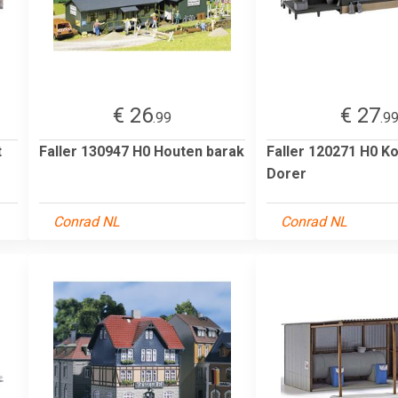
€ 26
€ 27
.99
.9
t
Faller 130947 H0 Houten barak
Faller 120271 H0 K
Dorer
Conrad NL
Conrad NL