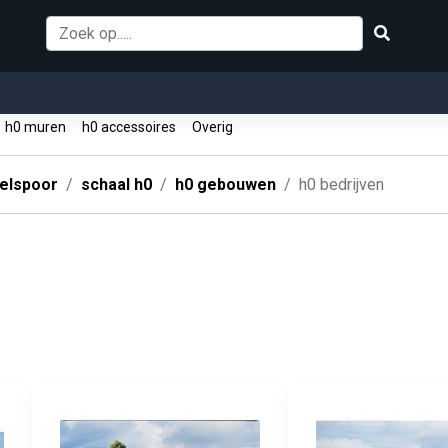
h0 muren
h0 accessoires
Overig
elspoor
schaal h0
h0 gebouwen
h0 bedrijven