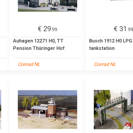
€ 29
€ 31
.99
.9
Auhagen 12271 H0, TT
Busch 1912 H0 LPG
Pension Thüringer Hof
tankstation
Conrad NL
Conrad NL