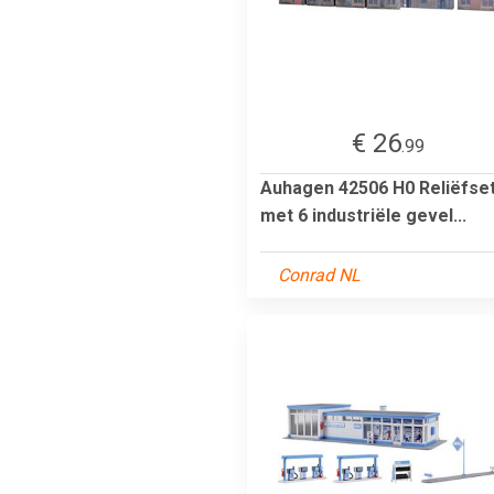
€ 26
.99
Auhagen 42506 H0 Reliëfse
met 6 industriële gevel...
Conrad NL