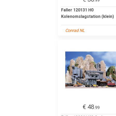
.99
Faller 120131 H0
Kolenomslagstation (klein)
Conrad NL
€ 48
.99