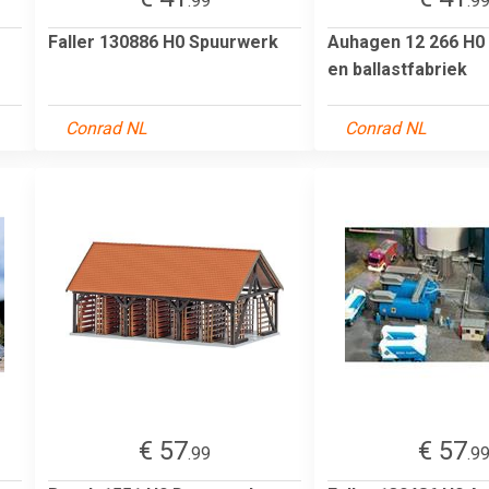
.99
.9
Faller 130886 H0 Spuurwerk
Auhagen 12 266 H0 
en ballastfabriek
Conrad NL
Conrad NL
€ 57
€ 57
.99
.9