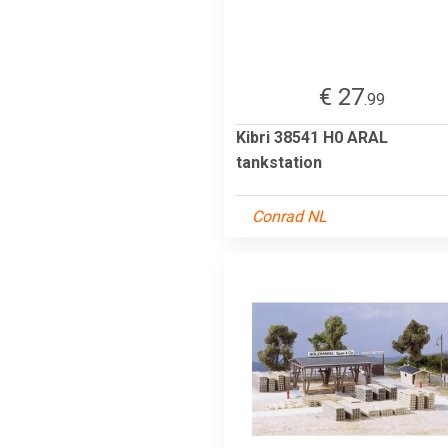
€ 27
.99
Kibri 38541 H0 ARAL
tankstation
Conrad NL