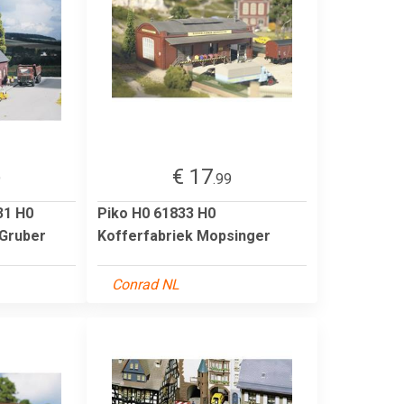
€ 17
9
.99
31 H0
Piko H0 61833 H0
 Gruber
Kofferfabriek Mopsinger
Conrad NL