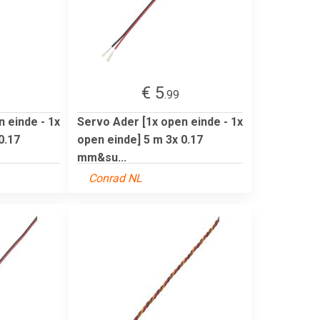
€ 5
.99
 einde - 1x
Servo Ader [1x open einde - 1x
0.17
open einde] 5 m 3x 0.17
mm&su...
Conrad NL