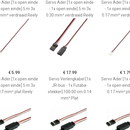
 Ader [1x open einde
Servo Ader [1x open einde
Servo Ader [1x
x open einde] 5 m 3x
- 1x open einde] 5 m 3x
- 1x open eind
 mm² verdraaid Reely
0.30 mm² verdraaid Reely
0.17 mm² verdr
€ 5.99
€ 17.99
€ 1.7
 Ader [1x open einde
Servo Verlengkabel [1x
Servo Ader [1x
x open einde] 5 m 3x
JR-bus - 1x Futaba-
- 1x open eind
17 mm² plat Reely
stekker] 100.00 cm 0.14
0.17 mm² pl
mm² Plat