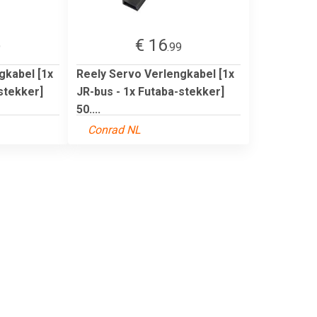
€ 16
9
.99
gkabel [1x
Reely Servo Verlengkabel [1x
stekker]
JR-bus - 1x Futaba-stekker]
50....
Conrad NL