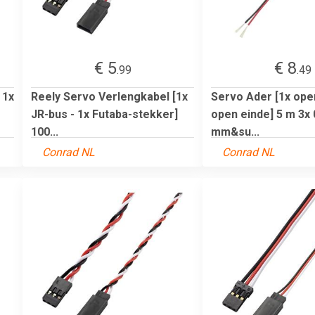
€ 5
€ 8
.99
.49
 1x
Reely Servo Verlengkabel [1x
Servo Ader [1x open
JR-bus - 1x Futaba-stekker]
open einde] 5 m 3x 
100...
mm&su...
Conrad NL
Conrad NL