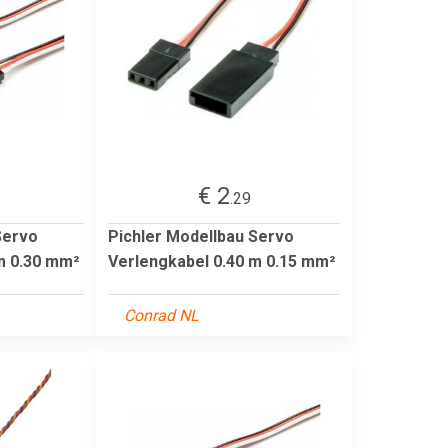
€ 2
.29
Servo
Pichler Modellbau Servo
m 0.30 mm²
Verlengkabel 0.40 m 0.15 mm²
Conrad NL