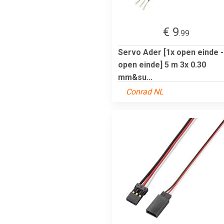
€ 9
.99
Servo Ader [1x open einde -
open einde] 5 m 3x 0.30
mm&su...
Conrad NL