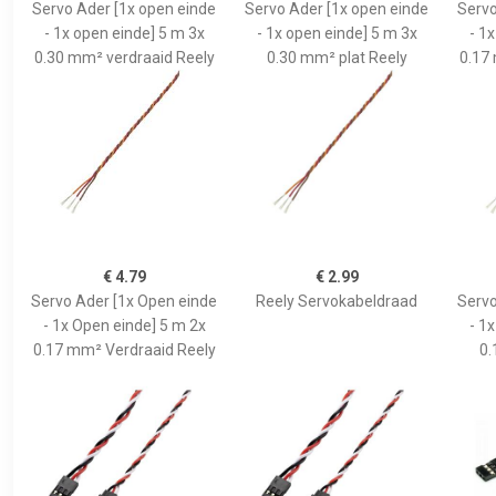
Servo Ader [1x open einde
Servo Ader [1x open einde
Servo
- 1x open einde] 5 m 3x
- 1x open einde] 5 m 3x
- 1
0.30 mm² verdraaid Reely
0.30 mm² plat Reely
0.17
€ 4.79
€ 2.99
Servo Ader [1x Open einde
Reely Servokabeldraad
Servo
- 1x Open einde] 5 m 2x
- 1
0.17 mm² Verdraaid Reely
0.