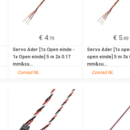
€ 4
€ 5
.79
.49
Servo Ader [1x Open einde -
Servo Ader [1x open
1x Open einde] 5 m 2x 0.17
open einde] 5 m 3x 
mm&su...
mm&su...
Conrad NL
Conrad NL