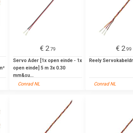
€ 2
€ 2
.79
.99
Servo Ader [1x open einde - 1x
Reely Servokabeld
m²
open einde] 5 m 3x 0.30
mm&su...
Conrad NL
Conrad NL