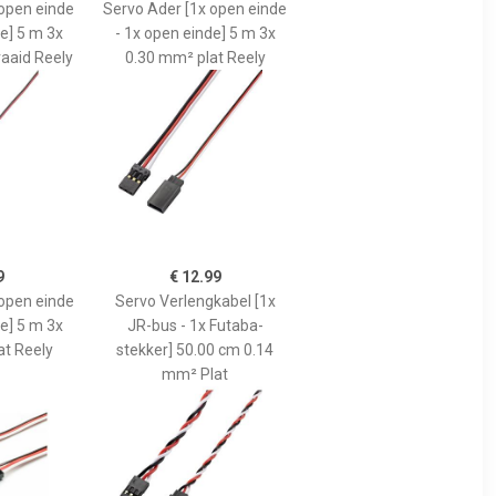
 open einde
Servo Ader [1x open einde
e] 5 m 3x
- 1x open einde] 5 m 3x
aaid Reely
0.30 mm² plat Reely
9
€ 12.99
 open einde
Servo Verlengkabel [1x
e] 5 m 3x
JR-bus - 1x Futaba-
at Reely
stekker] 50.00 cm 0.14
mm² Plat