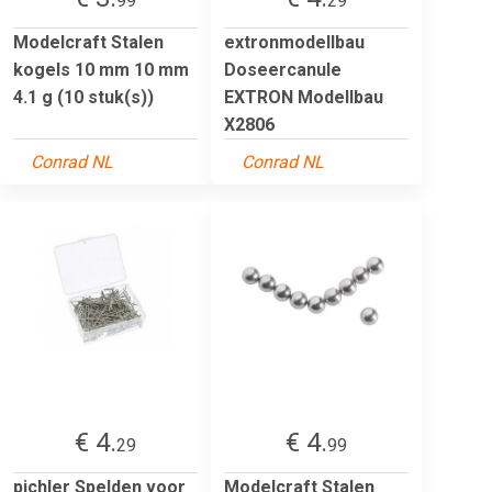
99
29
Modelcraft Stalen
extronmodellbau
kogels 10 mm 10 mm
Doseercanule
4.1 g (10 stuk(s))
EXTRON Modellbau
X2806
Conrad NL
Conrad NL
€ 4.
€ 4.
29
99
pichler Spelden voor
Modelcraft Stalen