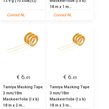
13.9 g (10 stuk(s))
Maskeerfolie (l x b)
18 m x 1 m...
Conrad NL
Conrad NL
€ 6.
€ 6.
49
49
Tamiya Masking Tape
Tamiya Masking Tape
2 mm/18m
3 mm/18m
Maskeerfolie (l x b)
Maskeerfolie (l x b)
18 m x 2 m...
18 m x 3 m...