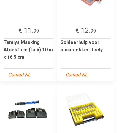
€ 11.
€ 12.
99
99
Tamiya Masking
Soldeerhulp voor
Afdekfolie (l x b) 10 m
accustekker Reely
x 16.5 cm
Conrad NL
Conrad NL