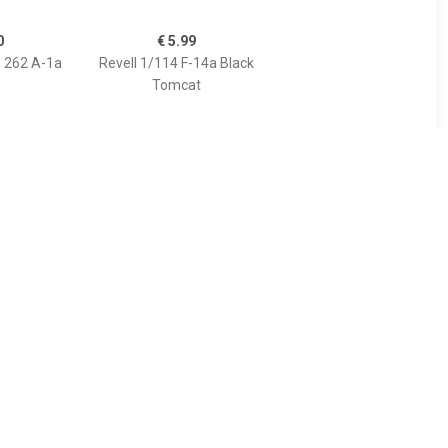
0
€ 5.99
e 262 A-1a
Revell 1/114 F-14a Black
Tomcat
99
€ 14.99
oeing 777-
Airfix 1/72 Raf Red
R
Arrows Gnat