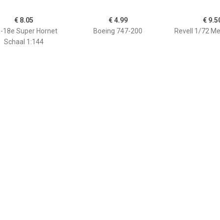
€ 8.05
€ 4.99
€ 9.5
a-18e Super Hornet
Boeing 747-200
Revell 1/72 M
Schaal 1:144
€ 29.99
€ 5.69
€ 24.
rofighter Typhoon
BAe Harrier GR.7 1:144
Revell 1/144 B
n Spirit 1:48 Revell
Revell Model Kit
300E
Model Kit