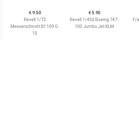
€ 9.50
€ 5.95
Revell 1/72
Revell 1/450 Boeing 747-
F/
Messerschmitt Bf 109 G-
100 Jumbo Jet KLM
10
€ 6.50
€ 6.99
Revell 1/72 Stearman
Typhoon Single Seat
Eu
Kaydet
Revell: Schaal 1:144
Baro