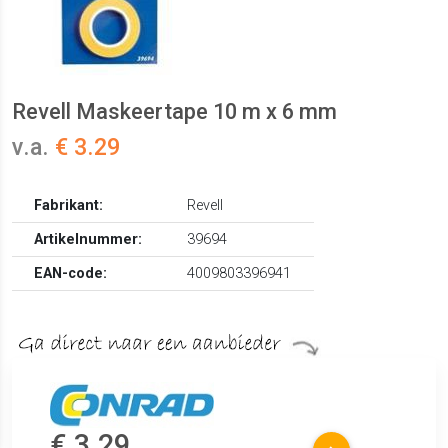
Revell Maskeertape 10 m x 6 mm
v.a.
€ 3.29
Fabrikant:
Revell
Artikelnummer:
39694
EAN-code:
4009803396941
€ 3.29