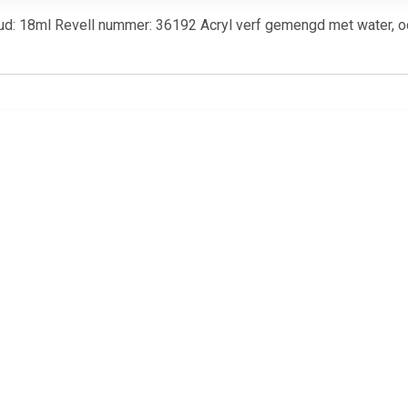
oud: 18ml Revell nummer: 36192 Acryl verf gemengd met water, o
€ 3.20
€ 3.20
€ 3.2
87 aqua aardebruin,
36189 revell aqua beige,
36157 aqua g
mat
mat