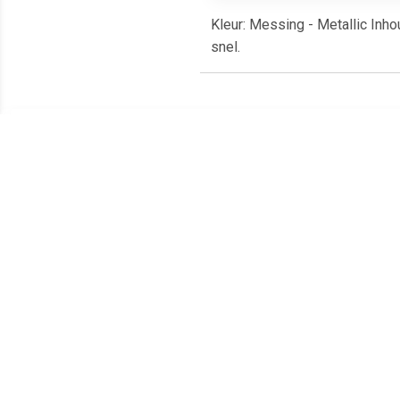
Kleur: Messing - Metallic Inh
snel.
Meest populaire producten
€ 2.49
€ 3.20
36179 aqua blauw-grijs,
Revell Aqua NR.365
361
mat
patinagroen Zijdemat -
18ml