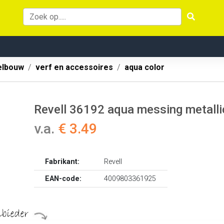
lbouw
verf en accessoires
aqua color
Revell 36192 aqua messing metalli
v.a.
€ 3.49
Fabrikant:
Revell
EAN-code:
4009803361925