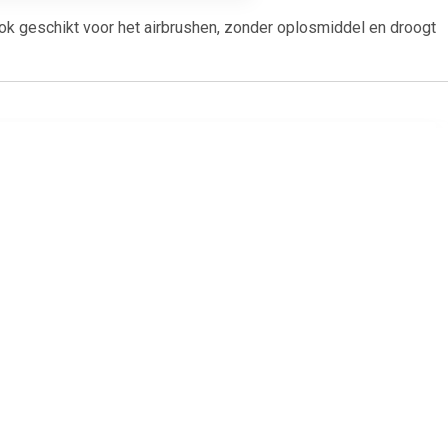
ok geschikt voor het airbrushen, zonder oplosmiddel en droogt
0
€ 0.99
rijs, mat
36154 aqua nachtblauw,
glanzend