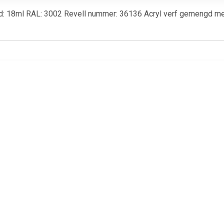
ud: 18ml RAL: 3002 Revell nummer: 36136 Acryl verf gemengd met
€ 3.20
€ 3.20
€ 3.2
87 aqua aardebruin,
36189 revell aqua beige,
36157 aqua g
mat
mat