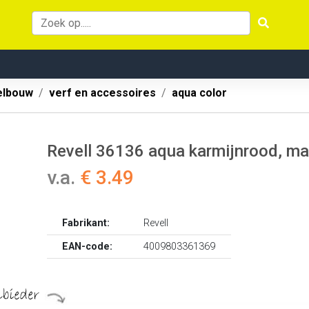
lbouw
verf en accessoires
aqua color
Revell 36136 aqua karmijnrood, ma
v.a.
€ 3.49
Fabrikant:
Revell
EAN-code:
4009803361369