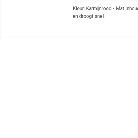
Kleur: Karmijnrood - Mat Inho
en droogt snel.
Meest populaire producten
€ 2.49
€ 3.20
36179 aqua blauw-grijs,
Revell Aqua NR.365
361
mat
patinagroen Zijdemat -
18ml