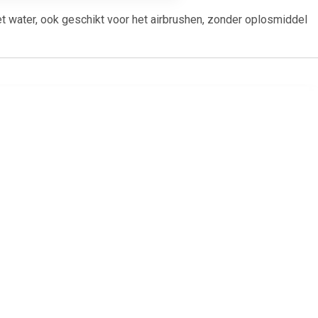
 water, ook geschikt voor het airbrushen, zonder oplosmiddel
0
€ 0.99
rijs, mat
36154 aqua nachtblauw,
glanzend