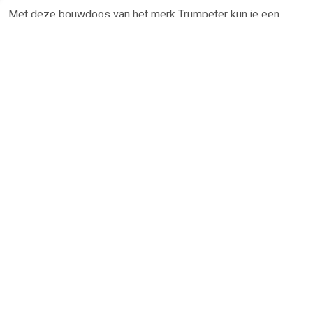
Met deze bouwdoos van het merk Trumpeter kun je een
Chinese Spaceship No.10 1Â op 72 schaal bouwen. Dit
model moet nog volledig worden gebouwd waardoor er verf
en lijm benodigd is. Deze worden standaard niet bij het
bouwpakket geleverd.
Trumpeter 1/72 Chinese Spaceship
No.10
- Schaal: 1:72
Benodigdheden
-Â
Verf
-Â
Lijm
Â
TERUG