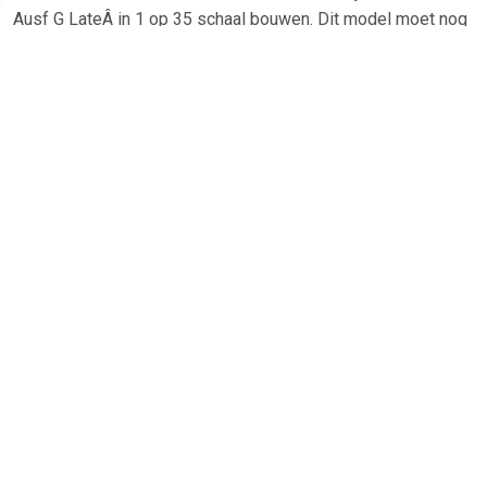
Ausf G LateÂ in 1 op 35 schaal bouwen. Dit model moet nog
volledig worden gebouwd waardoor er verf en lijm benodigd
is. Deze worden standaard niet bij het bouwpakket geleverd.
Italeri 1/35 Pz Kpfw V Panther Ausf G
Late
- Schaal: 1:35
Benodigdheden
-Â
Verf
-Â
Lijm
Â
TERUG