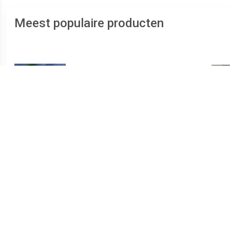
Meest populaire producten
€ 7.95
€ 7.99
Revell 1/76 Sd.Kfz 173
Revell 1/76 Panzer ll Ausf.
Sd.Kf
Jagdpanther
F