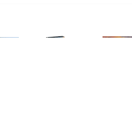
€ 9.50
€ 9.99
€ 9.9
z. 234/2 Puma Revell
M24 Chaffee Revell Model
T-34/76 Model 
Model Kit
Kit
Model 