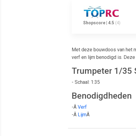
Shopscore | 4.5
(4)
Met deze bouwdoos van het me
verf en lijm benodigd is. Deze
Trumpeter 1/35 
- Schaal: 1:35
Benodigdheden
-Â
Verf
-Â
Lijm
Â