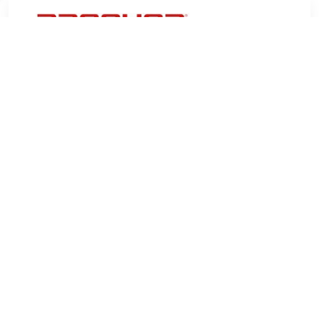
€ 11.47
Verzenden: € 4.99
10 days
€ 13.99
Verzenden: € 7.99
Leverbaar in 1 - 2 werkdagen
€ 14.99