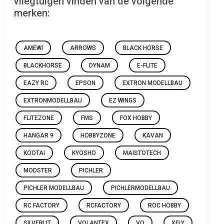
vliegtuigen vinden van de volgende
merken:
AMEWI
ARROWS
BLACK HORSE
BLACKHORSE
DYNAM
E-FLITE
EAZY RC
EPSON
EXTRON MODELLBAU
EXTRONMODELLBAU
EZ WINGS
FLITEZONE
FMS
FOX HOBBY
HANGAR 9
HOBBYZONE
KAVAN
KOOTAI
KYOSHO
MAISTOTECH
MODSTER
PICHLER
PICHLER MODELLBAU
PICHLERMODELLBAU
RC FACTORY
RCFACTORY
ROC HOBBY
SILVERLIT
VOLANTEX
VQ
XFLY