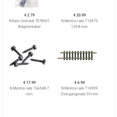
€ 2.79
€ 20.99
N Kato Unitrack 7078501
N Minitrix rails T14973
Adapterkabel
129.8 mm
€ 17.99
€ 6.49
N Minitrix rails T66548 7
N Minitrix rails T14999
mm
Overgangsrails 59 mm