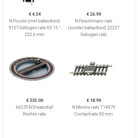
€ 4.34
€ 26.99
N Piccolo (met ballastbed)
N Fleischmann rails
9127 Gebogen rails R2 15 °
(zonder ballastbed) 22227
225.6 mm
Gebogen rails
€ 335.00
€ 18.99
66570 N Draaischijf
N Minitrix rails T14979
Rechte rails
Contactrails 50 mm