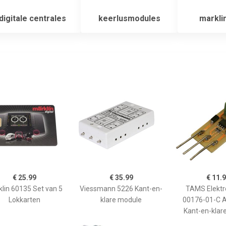
digitale centrales
keerlusmodules
marklin
€ 25.99
€ 35.99
€ 11.
lin 60135 Set van 5
Viessmann 5226 Kant-en-
TAMS Elektr
Lokkarten
klare module
00176-01-C 
Kant-en-klar