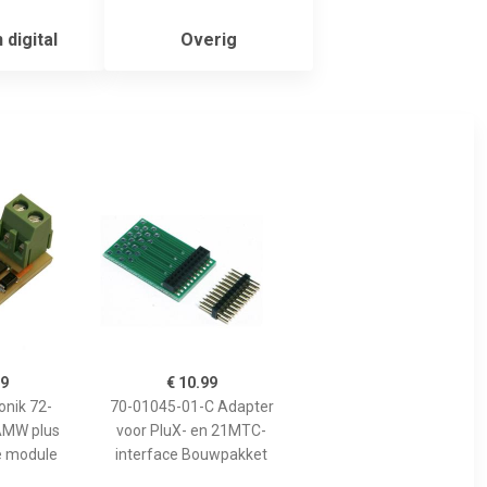
 digital
Overig
99
€ 10.99
onik 72-
70-01045-01-C Adapter
AMW plus
voor PluX- en 21MTC-
e module
interface Bouwpakket