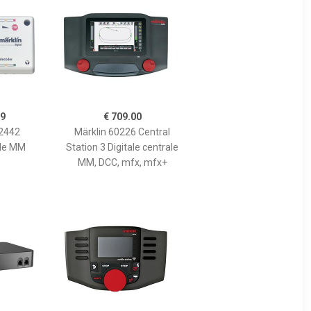
99
€ 709.00
72442
Märklin 60226 Central
le MM
Station 3 Digitale centrale
MM, DCC, mfx, mfx+